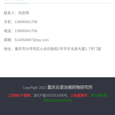
联系人：何忠明
手机：13808361758
电话：13808361758
邮箱：514450687@qq.com
地址：重庆市沙坪坝区小龙坎新街2号华宇龙泉大厦2-7号门面
重
庆白垄治癌药物研究所
CopyRight 2022
工信部ICP备案：
渝ICP备2022011936号
，
公安备案号：
渝公网安备
50010602504766号