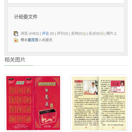
计经委文件
浏览 (4463) |
评论
(0) | 评分(0) |
支持(
0
)
|
反对(
0
)
| 图片上
传：
将本图片加入收藏夹
管理员
相关图片